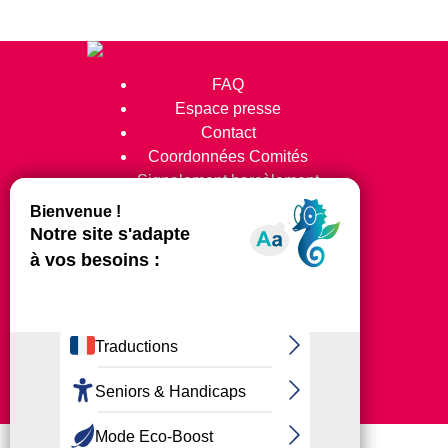
FAQ
Espace presse
Contact
Coordonnées Comités
Signalement harcèlement
Suivez-nous !
© 2024 Tous Droits Réservés
Mentions légales
Plan du site
Clubs