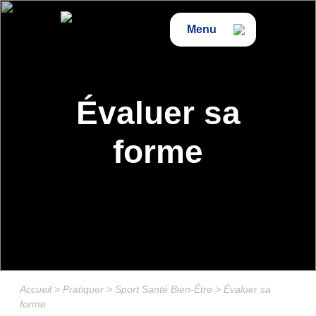
Menu
Évaluer sa
forme
Accueil
>
Pratiquer
>
Sport Santé Bien-Être
>
Évaluer sa
forme