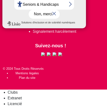
FAQ
Espace presse
Contact
Coordonnées Comités
Signalement harcèlement
Suivez-nous !
© 2024 Tous Droits Réservés
Mentions légales
Plan du site
Clubs
Extranet
Licencié