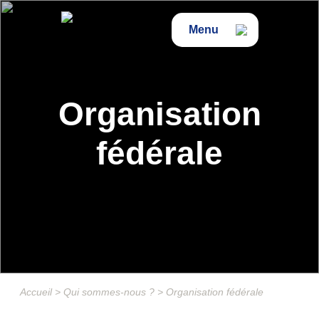
Menu
Organisation
fédérale
Accueil
>
Qui sommes-nous ?
>
Organisation fédérale