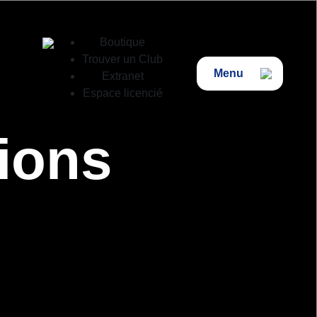
Boutique
Trouver un Club
Menu
Extranet
Espace licencié
ions