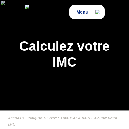
Menu
Calculez votre
IMC
Accueil
>
Pratiquer
>
Sport Santé Bien-Être
>
Calculez votre
IMC