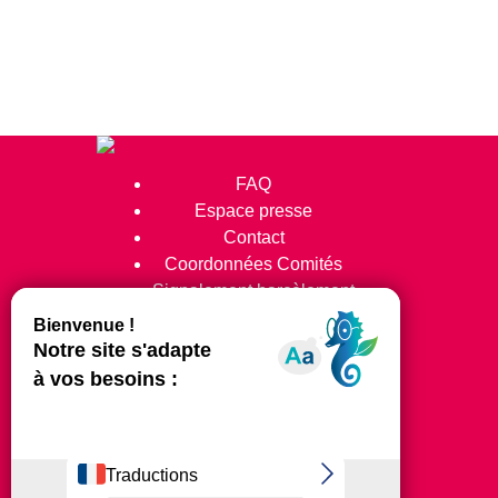
FAQ
Espace presse
Contact
Coordonnées Comités
Signalement harcèlement
Suivez-nous !
© 2024 Tous Droits Réservés
Mentions légales