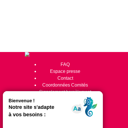
FAQ
Espace presse
Contact
Coordonnées Comités
Signalement harcèlement
Suivez-nous !