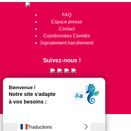
FAQ
Espace presse
Contact
Coordonnées Comités
Signalement harcèlement
Suivez-nous !
© 2024 Tous Droits Réservés
Mentions légales
Plan du site
Clubs
Extranet