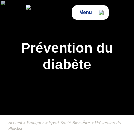
Menu
Prévention du
diabète
Accueil
>
Pratiquer
>
Sport Santé Bien-Être
>
Prévention du
diabète