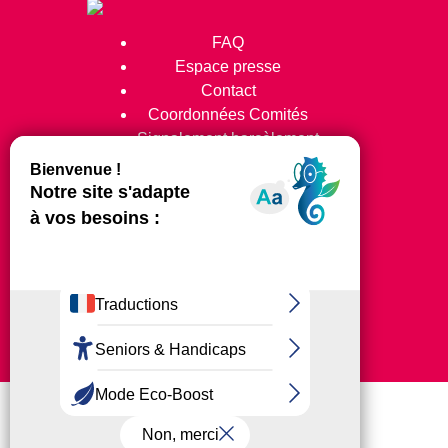
FAQ
Espace presse
Contact
Coordonnées Comités
Signalement harcèlement
Suivez-nous !
© 2024 Tous Droits Réservés
Mentions légales
Plan du site
Clubs
Extranet
Licencié