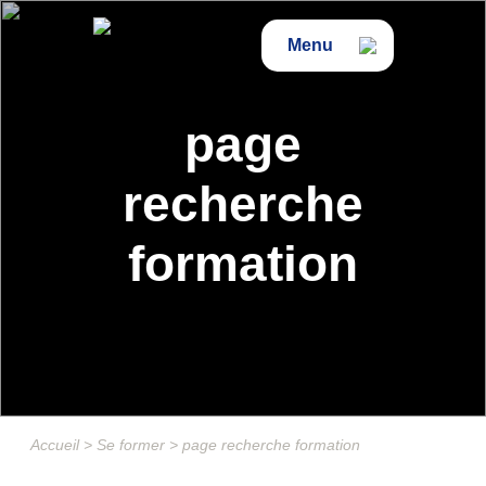
Menu
page
recherche
formation
Accueil
>
Se former
>
page recherche formation