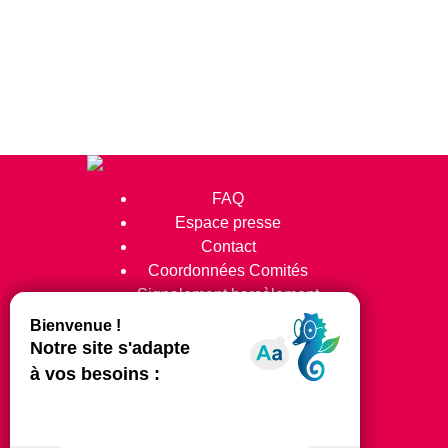
FAQ
Espace presse
Contact
Coordonnées Comités
Signalement harcèlement
Suivez-nous !